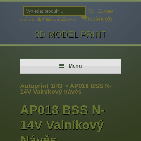
Mapa
Košík (
0
)
stránek
Přihlášení uživatele
3D MODEL PRINT
Menu
Autoprint 1/43
>
AP018 BSS N-
14V Valníkový návěs
AP018 BSS N-
14V Valníkový
Návěs