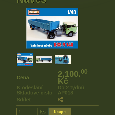
00
2,100.
Cena
Kč
K odeslání
Do 2 týdnů
Skladové číslo
AP018
Sdílet
ks