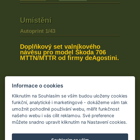
Umístění
Autoprint 1/43
Doplňkový set valníkového
návěsu pro model Škoda 706
MTTN/MTTR od firmy deAgostini.
Informace o cookies
Kontakt
Kliknutím na Souhlasím se vším budou uloženy cookies
funkční, analytické i marketingové - dokážeme vám tak
umožnit pohodlné používání webu, měřit funkčnost
našeho webu i vás cílit reklamou. Své preference
Obchodní podmínky
můžete snadno upravit kliknutím na Nastavení cookies.