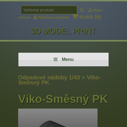
Mapa
Košík (
0
)
stránek
Přihlášení uživatele
3D MODEL PRINT
Menu
Odpadové nádoby 1/43
>
Víko-
Směsný PK
Víko-Směsný PK