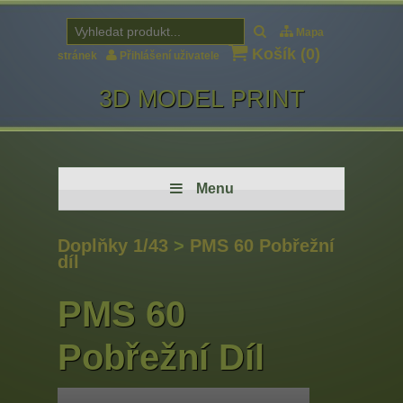
Mapa
Košík (
0
)
stránek
Přihlášení uživatele
3D MODEL PRINT
Menu
Doplňky 1/43
>
PMS 60 Pobřežní
díl
PMS 60
Pobřežní Díl