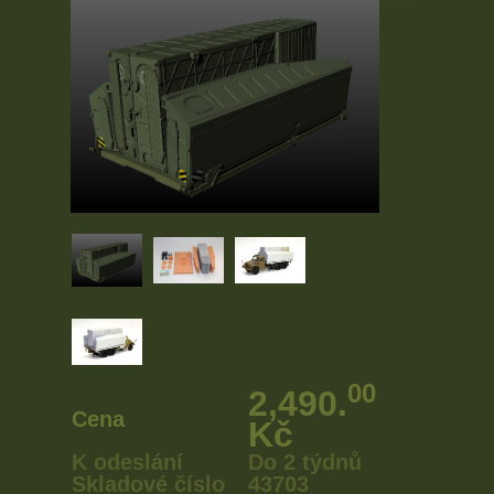
00
2,490.
Cena
Kč
K odeslání
Do 2 týdnů
Skladové číslo
43703