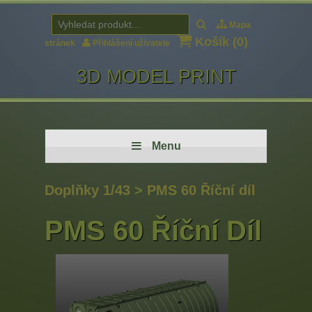
Mapa
Košík (
0
)
stránek
Přihlášení uživatele
3D MODEL PRINT
Menu
Doplňky 1/43
>
PMS 60 Říční díl
PMS 60 Říční Díl