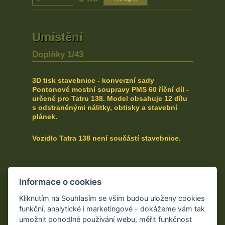
Umístění
Doplňky 1/43
3D tisk stavebnice - konverzní sady
Pontonové mostní soupravy PMS 60 říční díl -
určené pro Tatru 138.
Model obsahuje 12 dílu
s odstraněnými nálitky, obtisky a stavební
plánek.
Vozidlo Tatra 138 není součástí stavebnice.
Informace o cookies
Kontakt
Kliknutím na Souhlasím se vším budou uloženy cookies
funkční, analytické i marketingové - dokážeme vám tak
umožnit pohodlné používání webu, měřit funkčnost