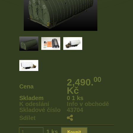
00
2,490.
Cena
Kč
Skladem
0 1 ks
K odeslání
Info v obchodě
Skladové číslo
43704
Sdílet
1 ks